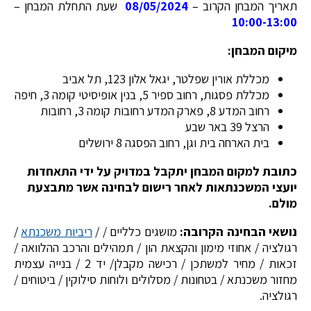
תאריך המבחן הקרוב –
08/05/2024
שעת התחלת המבחן –
10:00-13:00
מיקום המבחן:
מכללת אורין שפלטר, יגאל אלון 123, תל אביב
מכללת פסגות, רחוב ספיר 5, בנין אופיסיטי קומה 3, חיפה
רחוב המדע 8, פארק המדע רחובות קומה 3, רחובות
הרצל 39 באר שבע
בית הארחה בית וגן, רחוב הפסגה 8 ירושלים
כתובת למקום המבחן יתקבל במדויק על ידי התאחדות
יועצי המשכנתאות לאחר רישום לבחינה אשר מתבצעת
מולם.
נושאי הבחינה הקרובה:
מושגים כלליים / /
ריביות משכנתא
/
רגולציה / אחוזי מימון והקצאת הון / תמהילים והרכב ההלוואה /
זכאות / מחיר למשתכן / רכישה מקבלן/ יד 2 / בנייה עצמית
מחזור משכנתא / בטחונות / מסלולים ולוחות סילוקין / ביטוחים /
רגולציה.