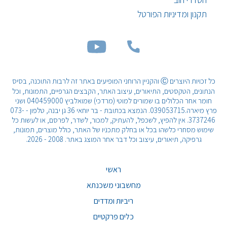
תקנון ומדיניות הפורטל
כל זכויות היוצרים Ⓒ והקניין הרוחני המופיעים באתר זה לרבות התוכנה, בסיס
הנתונים, הטקסטים, התיאורים, עיצוב האתר, הקבצים הגרפיים, התמונות, וכל
חומר אחר הכלולים בו שמורים למוטי (מרדכי) שמואלביץ 040459000 ושני
פרץ מיארה.039053715. הנמצא בכתובת - בר יוחאי 36 גן יבנה, טלפון - 073-
3737246. אין להפיץ, לשכפל, להעתיק, למכור, לשדר, לפרסם, או לעשות כל
שימוש מסחרי כלשהו בכל או בחלק מתכניו של האתר, כולל מוצרים, תמונות,
גרפיקה, תיאורים, עיצוב וכל דבר אחר המוצג באתר. 2008 - 2026.
ראשי
מחשבוני משכנתא
ריביות ומדדים
כלים פרקטיים