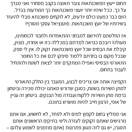
תחום ייעוץ המשכנתאות צובר תאוצה בקצב מסחרר ואני מברך
על כך. ככל שיהיו יותר יועצי משכנתאות כך המודעות בגדל.
היום כבר כמעט כולם יודעים, לא לוקחים משכנתא מבלי להיעזר
בשירותיו של יועץ משכנתאות. פוטנציאל עסקי מטורף!
אז החלטתם להירשם למבחני ההתאחדות ולחבור לכוחותינו,
מעולה! רובכם כנראה למדתם במכללה כזו או אחרת, מצוין,
קיבלת את הבסיס שכל יועץ משכנתאות זקוק לו. אין לי ספק
שבכל מקום בו בחרתם ללמוד סיפקו לכם את כל החומר
התאורטי הבסיסי ואפילו המתקדם יותר לצאת לשטח ולהתחיל
לעבוד בתחום.
הקפיצה אותה אנו צריכים לבצע, המעבר בין החלק התאורטי
למתן השירות בשטח, כמובן שדורש מאתנו יכולת מכירה וביטחון
ברמת מתן השירות ללקוח ועבודה מול הבנקים. ביטחון זה עניין
של אופי, הרצון חייב להיות מושרש בתוכנו.
אני ממליץ בחום לקפוץ למים ולא לפחד, לא לחשוש, אם אתם
מרגישים שאתם זקוקים לעזרה וליווי בתיקים הראשונים אותם
תסגרו, יש גם לזה מגוון פתרונות (אתם מוזמנים לשמוע עלהם –