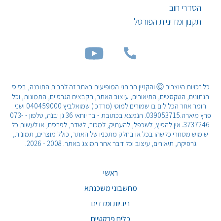
הסדרי חוב
תקנון ומדיניות הפורטל
כל זכויות היוצרים Ⓒ והקניין הרוחני המופיעים באתר זה לרבות התוכנה, בסיס
הנתונים, הטקסטים, התיאורים, עיצוב האתר, הקבצים הגרפיים, התמונות, וכל
חומר אחר הכלולים בו שמורים למוטי (מרדכי) שמואלביץ 040459000 ושני
פרץ מיארה.039053715. הנמצא בכתובת - בר יוחאי 36 גן יבנה, טלפון - 073-
3737246. אין להפיץ, לשכפל, להעתיק, למכור, לשדר, לפרסם, או לעשות כל
שימוש מסחרי כלשהו בכל או בחלק מתכניו של האתר, כולל מוצרים, תמונות,
גרפיקה, תיאורים, עיצוב וכל דבר אחר המוצג באתר. 2008 - 2026.
ראשי
מחשבוני משכנתא
ריביות ומדדים
כלים פרקטיים