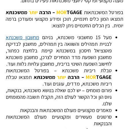
מענה מקצועי ופרקטי ליועצי משכנתאות פעילים בתחום.
בפורטל המשכנתאות
TGAGE – הרבה
MOR
יותר
ממשכנתא
תמצאו המון כלים חינמיים, תוכן ומידע מקצועי ומעודכן ברמה
יומית. בין הכלים החינמיים ניתן למצוא:
מעל 15 מחשבוני משכנתא, בניהם
מחשבון משכנתא
לבניית תמהילים והשוואה בין תמהילים, מחשבון לבדיקת
פוטנציאל חיסכון במשכנתא קיימת בלחיצת כפתור,
מחשבון השפעת מדד המחירים לצרכן, מחשבון משכנתא
לחישוב השפעת השינוי בריבית, מחשבון עלויות נלוות ועוד.
טבלת ריביות משכנתא – בפורטל המשכנתאות
TGAGE – הרבה
MOR
יותר
ממשכנתא
תמצאו טבלת
ריביות משכנתא, מדדים, עוגנים ועוד.
פורום מומחים – יש לכם שאלה בנושא משכנתא, בנקאות,
גיוס הון וכל הקשור לעולם הזה, תקבלו תשובה מהמומחים
שלנו.
מאמרים מקצועיים מעולם המשכנתאות והבנקאות
סרטונים מעשירים ומקצועיים מעולם המשכנתאות
והבנקאות