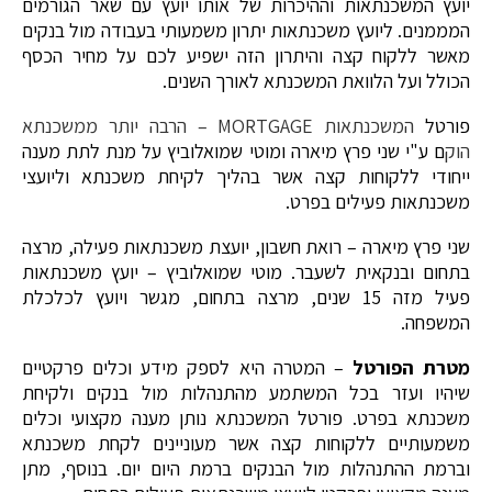
יועץ המשכנתאות וההיכרות של אותו יועץ עם שאר הגורמים
המממנים. ליועץ משכנתאות יתרון משמעותי בעבודה מול בנקים
מאשר ללקוח קצה והיתרון הזה ישפיע לכם על מחיר הכסף
הכולל ועל הלוואת המשכנתא לאורך השנים.
פורטל
המשכנתאות MORTGAGE – הרבה יותר ממשכנתא
הוק
ם ע"י שני פרץ מיארה ומוטי שמואלוביץ על מנת לתת מענה
ייחודי ללקוחות קצה אשר בהליך לקיחת משכנתא וליועצי
משכנתאות פעילים בפרט.
שני פרץ מיארה – רואת חשבון, יועצת משכנתאות פעילה, מרצה
בתחום ובנקאית לשעבר. מוטי שמואלוביץ – יועץ משכנתאות
פעיל מזה 15 שנים, מרצה בתחום, מגשר ויועץ לכלכלת
המשפחה.
מטרת הפורטל
– המטרה היא לספק מידע וכלים פרקטיים
שיהיו ועזר בכל המשתמע מהתנהלות מול בנקים ולקיחת
משכנתא בפרט. פורטל המשכנתא נותן מענה מקצועי וכלים
משמעותיים ללקוחות קצה אשר מעוניינים לקחת משכנתא
וברמת ההתנהלות מול הבנקים ברמת היום יום. בנוסף, מתן