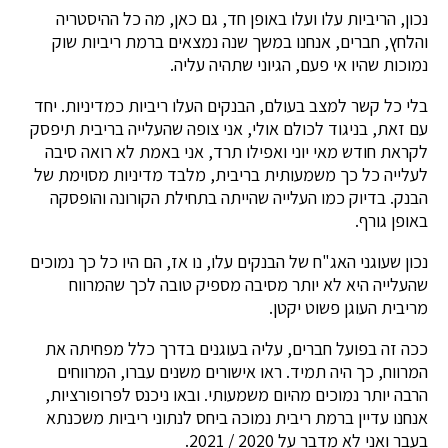
נכון, הריביות עלו ועלו באופן חד, גם כאן, מה כל ההיסטריה
והלחץ, חברים, אנחנו במשך שנה נמצאים ברמת ריביות שוק
נמוכות שהיו אי פעם, הגיוני שתהיה עליה.
בלי כל קשר למצב בעולם, הבנקים העלו ריביות כמדיניות. יחד
עם זאת, בניגוד לכולם אולי, אני צופה שהעלייה בריבית תיפסק
לקראת חודש מאי יוני ואפילו תרד, אני באמת לא רואה סיבה
לעלייה כל כך משמעותית בריבית, מלבד מדיניות מסוימת של
הבנק. בדיוק כמו העלייה שהייתה בתחילת הקורונה והופסקה
באופן גורף.
נכון שעוגני האג"ח של הבנקים עלו, נו אז, הם היו כל כך נמוכים
שהעלייה היא לא יותר מסיבה מספיק טובה לכך שהמרווח
מריבית העוגן פשוט יקטן.
ככה זה בפועל חברים, עליה בעוגנים בדרך כלל מפחיתה את
המרווח, כך היה תמיד. ראו אישורים משנים עברו, המרווחים
הרבה יותר נמוכים מהיום משמעותי. ובאו ניכנס לפרופורציות,
אנחנו עדיין ברמת ריבית נמוכה ביחס לנתוני ריביות משכנתא
בעבר ואני לא מדבר על 2020 / 2021.