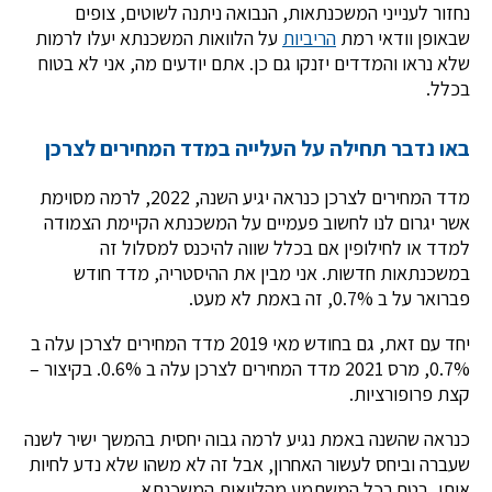
נחזור לענייני המשכנתאות, הנבואה ניתנה לשוטים, צופים
שבאופן וודאי רמת
הריביות
על הלוואות המשכנתא יעלו לרמות
שלא נראו והמדדים יזנקו גם כן. אתם יודעים מה, אני לא בטוח
בכלל.
באו נדבר תחילה על העלייה במדד המחירים לצרכן
מדד המחירים לצרכן כנראה יגיע השנה, 2022, לרמה מסוימת
אשר יגרום לנו לחשוב פעמיים על המשכנתא הקיימת הצמודה
למדד או לחילופין אם בכלל שווה להיכנס למסלול זה
במשכנתאות חדשות. אני מבין את ההיסטריה, מדד חודש
פברואר על ב 0.7%, זה באמת לא מעט.
יחד עם זאת, גם בחודש מאי 2019 מדד המחירים לצרכן עלה ב
0.7%, מרס 2021 מדד המחירים לצרכן עלה ב 0.6%. בקיצור –
קצת פרופורציות.
כנראה שהשנה באמת נגיע לרמה גבוה יחסית בהמשך ישיר לשנה
שעברה וביחס לעשור האחרון, אבל זה לא משהו שלא נדע לחיות
איתו, בטח בכל המשתמע מהלוואות המשכנתא.