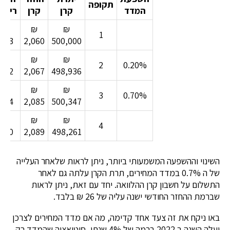
תקופה
המדד
קרן
קרן
ריבי
₪
₪
₪
1
833
2,060
500,000
₪
₪
₪
2
0.20%
832
2,067
498,936
₪
₪
₪
3
0.70%
834
2,085
500,347
₪
₪
₪
4
830
2,089
498,261
השינוי וההשפעה המשמעותי ביותר, ניתן לראות שלאחר העלייה
של ה 0.7% במדד המחירים, תרת הקרן עלתה גם לאחר
התשלום על חשבון קרן ההלוואה. יחד עם זאת, ניתן לראות
שברמת ההחזר החודשי ישנה עליה של 26 ₪ בלבד.
באו ניקח את זה צעד אחד קדימה, מה אם מדד המחירים לצרכן
יעלה השנה ב 2022 ברמה של 4% שנתי, סיטואציה שהמדד רק