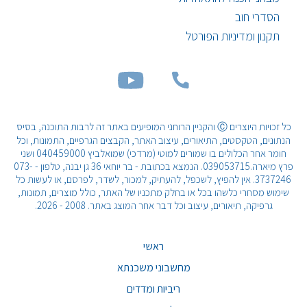
הסדרי חוב
תקנון ומדיניות הפורטל
כל זכויות היוצרים Ⓒ והקניין הרוחני המופיעים באתר זה לרבות התוכנה, בסיס
הנתונים, הטקסטים, התיאורים, עיצוב האתר, הקבצים הגרפיים, התמונות, וכל
חומר אחר הכלולים בו שמורים למוטי (מרדכי) שמואלביץ 040459000 ושני
פרץ מיארה.039053715. הנמצא בכתובת - בר יוחאי 36 גן יבנה, טלפון - 073-
3737246. אין להפיץ, לשכפל, להעתיק, למכור, לשדר, לפרסם, או לעשות כל
שימוש מסחרי כלשהו בכל או בחלק מתכניו של האתר, כולל מוצרים, תמונות,
גרפיקה, תיאורים, עיצוב וכל דבר אחר המוצג באתר. 2008 - 2026.
ראשי
מחשבוני משכנתא
ריביות ומדדים