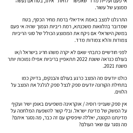
אי פעם ועליית מדד שאפשר "לחיות" איתו, בטח אם נעשה
ממוצע של עשור.
התרגלנו למצב באמת אידיאלי ברמת מחיר הכסף, בטח
שמדובר בהלוואות משכנתא, רמת ריביות הנמוך שהיה אי פעם
במשק הישראלי אם ניקח את הממוצע הכולל של סוגי הריביות
צמודות והלא צמודות מדד.
לפני חודשיים כתבתי שאם לא יקרה משהו חריג בישראל ו/או
בעולם כנראה ששנת 2022 תתאפיין בריביות אפילו נמוכות יותר
משנת 2021.
כולנו יודעים מה המצב כרגע בעולם והבנקים, בדיוק כמו
בתחילת הקורונה יודעים ספק לנצל ספק לגלגל את המצב על
הלווים.
אין ספק שענייני רוסיה / אוקראינה משפיעים באופן ישיר ועקיף
על המשק של מדינת ישראל. ובלי קשר להשפעת המלחמה על
מדינתנו הקטנה, יאללה שיפסיקו עם זה כבר, מה נסגר איתם?
מה נסגר עם שאר העולם?