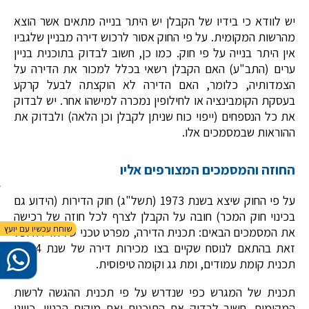
יש לוודא כי בידיו של הקבלן יש היתר בנייה מתאים אשר הוצא
מהרשות המקומית. על פי החוק אסור לרכוש דירה מבניין שלגביו
אין היתר בנייה על פי חוק. כמו כן, חשוב לבדוק בתוכנית בניין
ערים (התב"ע) האם הקבלן רשאי בכלל למכור את הדירה על
הצמדותיה, כלומר, האם הדירה לא הוקצתה לבעל קרקע
בעסקת הקומבינציה או לחילופין נמכרה למישהו אחר. יש לבדוק
את כל הנספחים (ייפוי כוח שניתן לקבלן וכן הלאה) ולבדוק את
ההוראות שבמסמכים אלו.
החוזה והמסמכים המצורפים אליו
על פי החוק שיצא בשנת 1973 (תשל"ג) חוק הדירות (הידוע גם
בכינוי חוק המכר) חובה על הקבלן לצרף לכל חוזה של רכישה
את המסמכים הבאים: תכנית הדירה, מפרט טכני של הדירה וכל
זאת בהתאם לנוסח שקיים בצו מכירות דירה של שנת 1974,
תכנית קומת עמודים, ומת גג וקומה טיפוסית.
תכנית של המגרש כפי שנדרש על פי תכנית ההגשה לרשות
המקומית. חשוב לבדוק את התוכנית ואת מיקום הבניין, כיווני