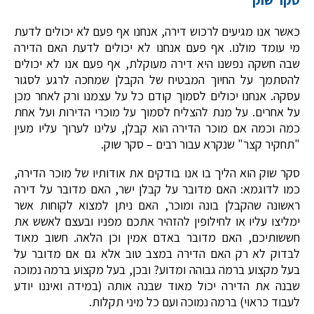
סקר שוק
כאשר אנו מגיעים לרכוש דירה, אנחנו אף פעם לא יכולים לדעת
מי עומד מולנו. אף פעם אנחנו לא יכולים לדעת האם הדירה
שבה חשקה נפשנו היא דירה מעוקלת, אף פעם אנו לא יכולים
להסתמך על החיוך המבטיח של הקבלן שמחכה לרגע לסגור
עסקה. אנחנו יכולים לסמוך קודם כל על עצמנו ורק לאחר מכן
על אחרים. על מנת להצליח לסמוך על מוכרי הדירות ועל אחת
כמה וכמה אם מוכר הדירה הוא קבלן, עלינו לערוך עליו מעין
"תחקיר קצר" שנקרא עבור רבים – סקר שוק.
סקר שוק הוא הליך בו אנו בודקים את אודותיו של מוכר הדירה,
כמו לדוגמא: האם מדובר על קבלן ישר, האם מדובר על דירה
ראשונה שהקבלן בונה ומוכר, האם ניתן למצוא לקוחות אשר
ימליצו עליו או לחילופין להזהיר אתכם מפניו ובעצם לאשש את
חששותיכם, האם מדובר באדם אמין וכן הלאה. חשוב מאוד
לבדוק לא רק האם הדירה במצב טוב אלא גם אם מדובר על
בעל מקצוע ברמה גבוהה ומדוע? ובכן, בעל מקצוע ברמה נמוכה
שבנה את הדירה יכול מאוד שבנה אותה (במידה ואיננו יודע
לעבוד כראוי) ברמה נמוכה ועם כל מיני תקלות.