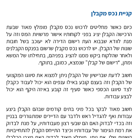
קניית נכס מקבלן
כיום כאשר מחליטים לרכוש נכס מקבלן מומלץ מאוד שבעת
הרכישה הקבלן יציג בפני לקוחותיו אישור מרשויות המס וזה על
מנת לוודא שבבוא העת רישום הדירה לא יעוכב בשל חובות
שונות של הקבלן. יש לרכוש נכס מקבלן שרשום בפנקס הקבלנים
ולאחר שהלקוח ביקש ממנו להציג בפניהם, בתחילתו של המשא
ומתן, “רישום של קבלן" שנמצא, כמובן, בתוקף.
חשוב לדעת שברישיון של הקבלן ניתן למצוא את סיווגו המקצועי
של הקבלן וזה בעצם קובע באילו ענפים הוא יכול לעבוד כקבלן
לצד סיווגו הכספי כאשר סעיף זה קובע באיזה היקף הוא יכול
לבצע עבודות.
חשוב מאוד לבקר בכל מיני בתים קודמים שבהם הקבלן ביצע
עבודות ואף להגדיל ראש ולדבר עם הדיירים שמתגוררים בבניין
וזה בכדי לבדוק האם הם שבעי רצון מעבודותיו, על מנת לבדוק
את רמת הגימור של עבודותיו וכיצד התייחס הקבלן להתחייבויות
השונות שלו. אם ניתן, מומלץ מאוד לבדוק האם מצבו הכלכלי