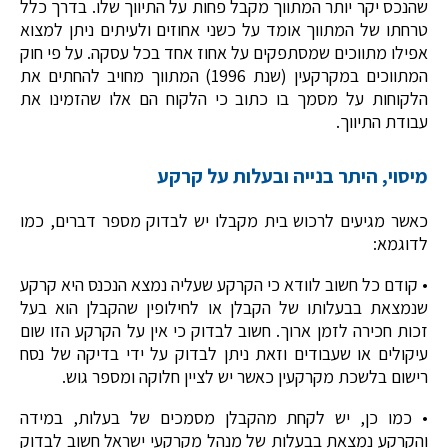
שהנכס יקר יותר המתווך מקבל פחות על התיווך שלו. בדרך כלל
טרחתו של המתווך אומד על כשני אחוזים ולעיתים ניתן למצוא
אפילו מתווכים שמסתפקים על אחוז אחד בכל עסקה. על פי חוק
המתווכים במקרקעין (שנת 1996) המתווך מחויב להחתים את
הלקוחות על מסמך בו כתוב כי הלקוח הם אלו שהזמינו את
עבודת התיווך.
מיסוי, היתר בנייה ובעלות על קרקע
כאשר מגיעים לרכוש בית מקבלו יש לבדוק מספר דברים, כמו
לדוגמא:
• קודם כל חשוב לוודא כי הקרקע שעליה נמצא הנכנס היא קרקע
שנמצאת בבעלותו של הקבלן או לחילופין שהקבלן הוא בעל
זכות חכירה לזמן ארוך. חשוב לבדוק כי אין על הקרקע הזו שום
עיקולים או שעבודים וזאת ניתן לבדוק על ידי בדיקה של נסח
רישום בלשכת מקרקעין כאשר יש לציין חלוקה ומספר גוש.
• כמו כן, יש לקחת מהקבלן מסמכים של בעלות, במידה
והקרקע נמצאת בבעלות של מנהל מקרקעי ישראל חשוב לבדוק