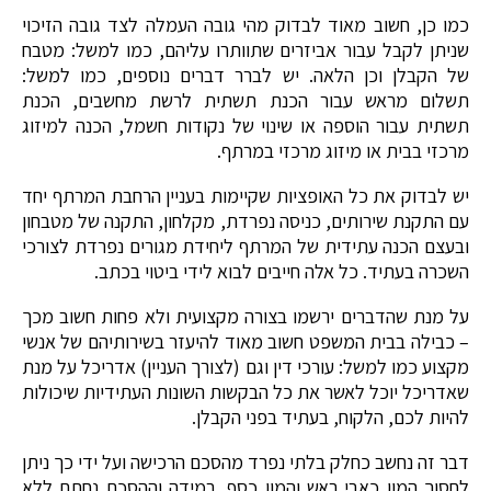
כמו כן, חשוב מאוד לבדוק מהי גובה העמלה לצד גובה הזיכוי
שניתן לקבל עבור אביזרים שתוותרו עליהם, כמו למשל: מטבח
של הקבלן וכן הלאה. יש לברר דברים נוספים, כמו למשל:
תשלום מראש עבור הכנת תשתית לרשת מחשבים, הכנת
תשתית עבור הוספה או שינוי של נקודות חשמל, הכנה למיזוג
מרכזי בבית או מיזוג מרכזי במרתף.
יש לבדוק את כל האופציות שקיימות בעניין הרחבת המרתף יחד
עם התקנת שירותים, כניסה נפרדת, מקלחון, התקנה של מטבחון
ובעצם הכנה עתידית של המרתף ליחידת מגורים נפרדת לצורכי
השכרה בעתיד. כל אלה חייבים לבוא לידי ביטוי בכתב.
על מנת שהדברים ירשמו בצורה מקצועית ולא פחות חשוב מכך
– כבילה בבית המשפט חשוב מאוד להיעזר בשירותיהם של אנשי
מקצוע כמו למשל: עורכי דין וגם (לצורך העניין) אדריכל על מנת
שאדריכל יוכל לאשר את כל הבקשות השונות העתידיות שיכולות
להיות לכם, הלקוח, בעתיד בפני הקבלן.
דבר זה נחשב כחלק בלתי נפרד מהסכם הרכישה ועל ידי כך ניתן
לחסוך המון כאבי ראש והמון כסף. במידה וההסכם נחתם ללא