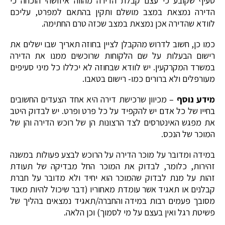
סעיף שקובע כי עצם קבלת הדירה מהווה איזושהי הוכחה כי
הדירה נמצאת במצב מושלם ותקין בהתאם למפרט, עליכם
לוודא שהדירה אכן נמצאת במצב שכזה טרם החתימה.
כמו כן, חשוב לדרוש מהקבלן לציין בחוזה תאריך שבו ישלים את
רישום הבעלות על שם הלקוחות שרוכשים ממנו את הדירה
במשרד המקרקעין. יש לוודא שבחוזה לא יכללו כל מיני סעיפים
מעורפלים ולא ברורים כמו- רישום בטאבו.
מידע נוסף
– מכיוון שרכישת דירה היא אחד הצעדים החשובים
בחייו של כל אדם יש להקפיד על כל פרט ופרט. יש לבדוק היטב
את מפגש האינטרסים לצד הרצונות הן של רוכש הדירה והן של
המוכר של הנכס.
במידה ומדובר על מוכר הדירה על הרוכש לבצע פעולות במשנה
זהירות, כלומר, לבדוק את המוכר החל מבדיקה של תעודת
זהות על מנת לבדוק שהמוכר הוא יחיד ולא מדובר על חברת
קבלנים או תאגיד אשר עומדת מאחוריו (דבר שיכול להיות מאוד
מסובך פעמים רבות במידה והחברה/תאגיד נמצאים בהליך של
פשיטת רגל ואין בעצם על מי לסמוך) וכן הלאה.