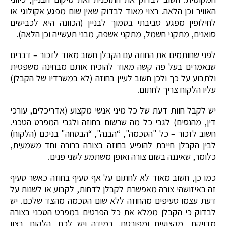
האוויר וכן הלאה. רצוי מאוד לבדוק שאין שום מפגע אקולוגי או
לחילופין מפגע סביבתי בסמוך לבניין (הכוונה היא לכבישים
סואנים, מתקני חשמל, מתקני אשפה, מבני תעשייה וכן הלאה).
לפני שחותמים את החוזה עם הקבלן חשוב מאוד לזכור – דברים
שנאמרים בעל פה קשה מאוד להוכיח אותם מבחינה משפטית
ולתבוע על כך ולכן חשוב לעיין בחוזה (לא במשרדיו של הקבלן)
עליו הלקוח צריך לחתום.
יש לקבל חוות דעת של כל מיני אנשי מקצוע (אדריכלים, עורכי
דין, מהנסים) לגבי כל מה שרשום בחוזה ולגבי המפרט הטכני.
חשוב לזכור – כל "הסכמה", “הבנה", “הבטחה" בניכם (הלקוח)
לבין הקבלן חייבת להופיע בחוזה בצורה ברורה וחד משמעית,
כלומר, שאיננה בשום צורה ואופן משתמע לשני פנים.
כמו כן, חשוב מאוד לא לחתום על אף סעיף בחוזה כאשר סעיף
זה באיזושהי צורה מאפשרת לקבלן לדחות, לקבוע או לשנות על
דעת עצמו סעיפים מהחוזה ללא שום הסכמה מהצד שלכם. יש
לבדוק כי הקבלן ממלא את כל הפרטים במפרט הטכני בצורה
מדויקת, מקצועית ומפורטת. במידה ויש לכם, הלקוח, רצון