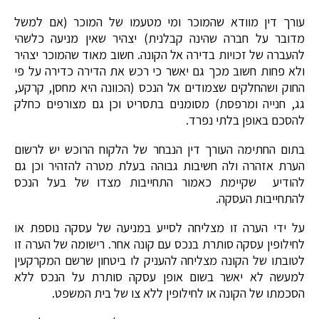
עורך דין מוודא שהמוכר ומי מטעמו של המוכר (אם למשל
מדובר על חברה שהינה קבלנית) יצהיר שאין מניעה כלשהי
להעברה של זכויות בדירה אל הקונה. חשוב מאוד שהמוכר יצהיר
ולא פחות חשוב מכך גם יאשר כי רכש את הדירה כדירה על פי
החוק ושהחלקים שצמודים אל הנכס (הכוונה היא מחסן, קרקע,
גג, חנייה ומרפסת) מסומנים בתסריט וכן גם מצורפים כחלק
להסכם באופן בלתי נפרד.
בתום החתימה העורך דין הנבחר של הלקוח הרוכש יש לרשום
הערת אזהרה ולה חשיבות גבוהה בעלת מטרה להזהיר וכן גם
להודיע שקיימת כאמור התחייבות מצדו של בעל הנכס
להתחייבות העסקה.
על ידי הערה זו מצליחה לסייע במניעה של עסקה נוספת או
לחילופין עסקה סותרת בנכס עם קונה אחר. רישומה של הערה זו
לטובתו של הקונה מצליחה להעניק לו ביטחון שרשם המקרקעין
למעשה לא יאשר בשום אופן עסקה סותרת על הנכס ללא
הסכמתו של הקונה או לחילופין ללא צו של בית המשפט.