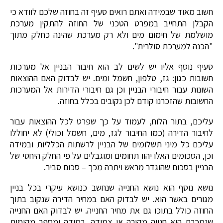
חשוב מאוד שבמידה ואתם רואים סעיף זה בחוזה שלכם לוודא כי
הקבלן התחייב במפרט הטכני של החוזה להתקין מערכת
מושלמת של חימום מים ולא רק מערכת שהינה כחלק מתוך
"הכנה למערכת סולרית".
סעיף נוסף אליו יש לשים לב הוא חיבור הבניין אל מערכות
חשובות כגון: גז, טלפון, חשמל ומים. יש לבדוק האם ההוצאות
השונות עבור חיבורי הבניין וכן גם חיבורי הדירות אל המערכות
החשובות שהזכרנו קודם לכן נקובים בכלל בחוזה.
עליכם, בתור הלוח, לעמוד על כך שפרט לכל ההוצאות עבור
לחיבור הדירה (כמו החיבור לגז, מים, חשמל וכולי) לא יחוללו
עליכם כל מיני תשלומים של הבניין לרשתות הכלליות ובמידה
וכן, הסכומים האלו יהוו תחומים ומוגבלים על פי החלק היחסי של
הבניין בסכום שהוגדר מראש ויתרה מכך – סכום סביר.
נושא נוסף הוא נושא החנייה שנחשב כנושא עיקרי בכל בניין
מגורים באשר הוא. יש לבדוק האם במחיר הדירה שנקוב בתוך
החוזה כולל בתוכו גם את מחיר החנייה. יש לבדוק האם החנייה
שנמכרת היא חנייה מקורה או צמודה. במידה ומספר מקומות