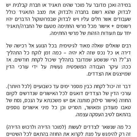
במידה ואכן מדובר על מוכר שהינו תאגיד או חברת קבלנית יש
לבדוק שהוא רשום בחברה ולבדוק את מצב התאגיד כולל
שעבודים אשר חלים עליו ויש לבדוק שבפרוטוקול הדברים יהיו
רשומים + אישור מכל מרשי החתימה מטעם של החברה/תאגיד
יחד עם תעודות הזהות של מרשי החתימה.
רבים שואלים שאלה מאוד לגיטימית בכל הנוגע אל רכישה של
דירה או כל נכס שזה לא יהיה – כמה זמן לוקח כל התהליך
הנ"ל? הרי שנשמע שמדובר בתהליך שיכול לקחת חודשים. אז
ככה: עיקר העבודה המשפטית נעשית על ידי עורכי הדין
שמייצגים את הצדדים.
דבר זה יכול לקחת כבין מספר ימים עד כשבועיים (לכל היותר).
עורכי הדין של הצדדים דואגים לכל האישורים שנדרשים לקיום
החוזה (אישור סילוק מותנה אם יש משכנתא על הנכס, נסח של
טאבו מעודכן ומאושר, תסריט וכן כל מיני אישורים נוספים
בהתאם לטיב העסקה עצמה.
כל מה שנשאר לצדדים לעשות (למוכר הדירה ולרכוש הדירה)
זה רק להיפגש על מנת לקרוא את החוזה בהתאם לכל השינויים