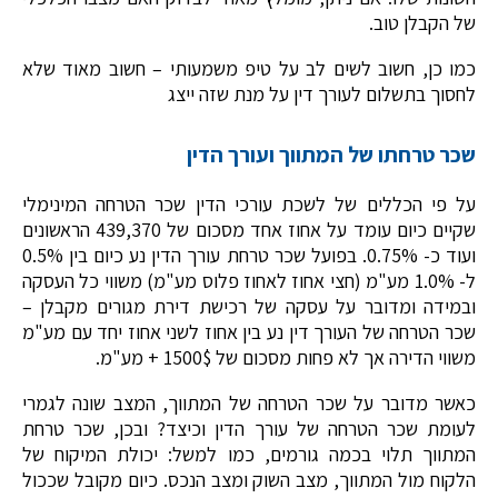
של הקבלן טוב.
כמו כן, חשוב לשים לב על טיפ משמעותי – חשוב מאוד שלא
לחסוך בתשלום לעורך דין על מנת שזה ייצג
שכר טרחתו של המתווך ועורך הדין
על פי הכללים של לשכת עורכי הדין שכר הטרחה המינימלי
שקיים כיום עומד על אחוז אחד מסכום של 439,370 הראשונים
ועוד כ- 0.75%. בפועל שכר טרחת עורך הדין נע כיום בין 0.5%
ל- 1.0% מע"מ (חצי אחוז לאחוז פלוס מע"מ) משווי כל העסקה
ובמידה ומדובר על עסקה של רכישת דירת מגורים מקבלן –
שכר הטרחה של העורך דין נע בין אחוז לשני אחוז יחד עם מע"מ
משווי הדירה אך לא פחות מסכום של 1500$ + מע"מ.
כאשר מדובר על שכר הטרחה של המתווך, המצב שונה לגמרי
לעומת שכר הטרחה של עורך הדין וכיצד? ובכן, שכר טרחת
המתווך תלוי בכמה גורמים, כמו למשל: יכולת המיקוח של
הלקוח מול המתווך, מצב השוק ומצב הנכס. כיום מקובל שככול