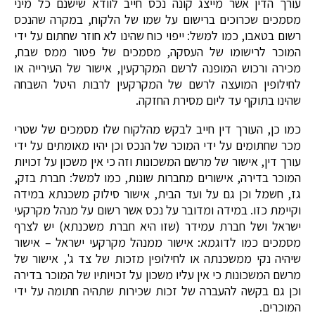
עורך הדין אשר מייצג קונה נכס חייב לוודא שישנם כל מיני
מסמכים שכרוכים ברישום על שמו של הלקוח, במקרה שהנכס
רשום בטאבו, כמו למשל: ייפוי כוח שהינו לא חוזר שחתום על ידי
המוכר לרישומו של העסקה, מסמכים של פטור ממס שבח,
מכירה ורכוש המופנה לרשם המקרקעין, אישור של העירייה או
לחילופין המועצה לרשם של המקרקעין לרבות היטל השבחה
שהינו בתוקף עד ליום מסירת החזקה.
כמו כן, העורך דין חייב לבקש מהלקוח שלו מסמכים של שטרי
מכר שחתומים על ידי המוכר של הנכס וכן יהיו מאומתים על ידי
עורך דין, אישור של מרשם המשכונות וזה כי אין משכון על זכויות
המוכר בדירה, אישורים מחברות שונות, כמו למשל: חברת בזק,
גז, חשמל וכן גם על ועד הבית, אישור סילוק משכנתא במידה
וקיימת כזו. במידה ומדובר על נכס אשר רשום על מנהל מקרקעי
ישראל ושל חברת עמידר (שזו היא חברת משכנתא) יש לצרף
מסמכים כמו לדוגמא: אישור ממנהל מקרקעי ישראל – אישור
שיהיה נקי ממשכנתה או לחילופין מזכות של צד ג', אישור של
מרשם המשכונות כי אין עליו משכון על זכויותיו של המוכר בדירה
וכן גם בקשה להעברה של זכות שכירות שתהיה חתומה על ידי
המוכרים.