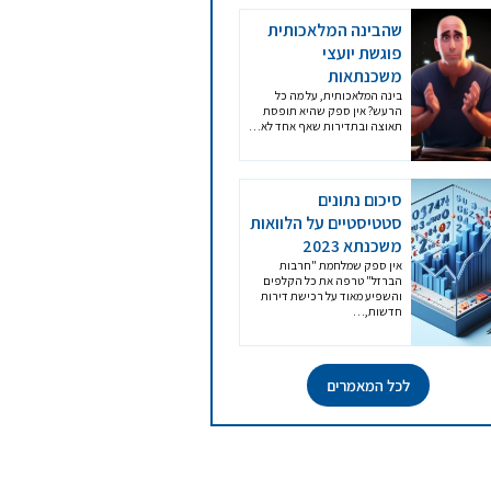
שהבינה המלאכותית
פוגשת יועצי
משכנתאות
בינה המלאכותית, על מה כל
הרעש? אין ספק שהיא תופסת
תאוצה ובתדירות שאף אחד לא…
סיכום נתונים
סטטיסטיים על הלוואות
משכנתא 2023
אין ספק שמלחמת "חרבות
הברזל" טרפה את כל הקלפים
והשפיע מאוד על רכישת דירות
חדשות,…
לכל המאמרים