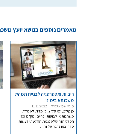
מאמרים נוספים בנושא יועץ משכ
ריביות ואסטרטגיה לבניית תמהיל
ר
משכנתא בימינו
ה
מוטי שמואלביץ'
|
11.11.2022
מ
כן קל"צ, לא קל"צ, כן מדד, לא מדד,
ב
משתנות או קבועות, פריים, מק"מ וכל
ר
הסלט הזה שלא נגמר. החלטתי לעשות
ב
סדר! באו נדבר על זה,…
א