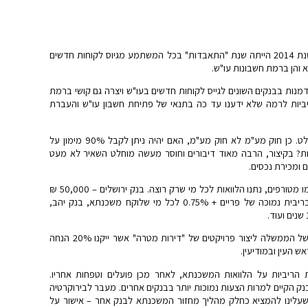
בנקים למשכנתאות 2015 – "לאן, לאן, לאן…" שנת 2014 הייתה שנת "התאבדות" בכל המשתמע מגיוס לקוחות חדשים
 והן ברמת חשבונות עו"ש.
ות בבנקים השונים לגייס לקוחות חדשים בעו"ש ויצרה גם קושי ברמת
ריביות לרמה שלא ידענו עד כה בתנאי של פתיחת חשבון עו"ש והעברת
שנת 2014 הצטיירה כשנה של חוסר וודאות מוחלט. כן חוק מע"מ לא חוק מע"מ, האם יהיה ניתן לקבל 90% מימון על
יות? בקיצור, הרבה מאוד דיבורים וחוסר מעשה מוחלט השאיר לא מעט
 ומכירת נכסים.
הבנקים מבחינתם המשיכו בשלהם, מכרו כסף כמו מטורפים, נתנו הלוואות לכל מי שרק רוצה. בנק ירושלים – 50,000 ₪
ללא העברת פעילות, בנק לאומי 100,000 ₪ בריבית נמוכה של פריים + 0.75% לכל מי שלוקח משכנתא, בנק יהב,
מה שכן ניתן היה לראות זה את הרצון והדחיפה של הממשלה ליצור פרויקטים של "דירות מטרה" אשר ייקנו 20% הנחה
 העין ובמודיעין.
הריביות על הלוואות המשכנתא, לאחר מכן פועלים וטפחות אחריו.
נק הקיים למרות הצעות נמוכות יותר בבנקים אחרים. מעבר לבירוקרטיה
ה אישור נוסף שעלינו להמציא כחלק מהליך מחזור המשכנתא לבנק אחר – אישור על