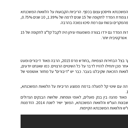
צוינת למחזור המשכנתא וחיסכון עצום בכסף. הריביות הקבועות על הלוואות המשכנתא
היו ברמה נמוכה מזה שנים. היה ניתן להגיע בריבית צמודת המדד לתקופה של 15 שנים לרמה של 1.39%, 10 שנים 0.75%,
לקראת סוף שנת 2014 הריביות הקבועות לא צמודות המדד גם ירדו בצורה משמעותי וניתן היה לקבל קל"צ לתקופה של 15
שנת 2015 תהיה המשך ישיר של שנת 2014 בעיקר בצל הבחירות הצפויות ,בחודש מרס 2015, הרבה מאוד דיבורים ומעט
חר מכן יתחילו להזיז לדבר על כל השינויים הרצויים. כמו שאנחנו יודעים,
לוואות הזכאות שקיבלנו בעבר. כבר יש "דיבורים" על מחזור אוטומטי של
 זהה עם שינוי קל למעלה ברמת ממוצע הריביות על הלוואות המשכנתא,
אוד מהנה בין בנק פועלים, לאומי וטפחות. שלושת הבנקים הגדולים
במדינה ינסו לגייס כמה שיותר לקוחות ברמת חשבונות העו"ש והלוואות המשכנתא, המשך ישיר לשנת 2014. הזדמנות
"ש והלוואות המשכנתא הקיימות.