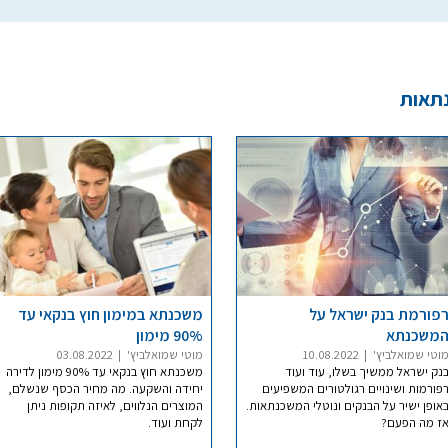
נתאות
פורמת בנק ישראל על
משכנתא במימון חוץ בנקאי עד
משכנתא
90% מימון
וטי שמואלביץ'
|
10.08.2022
מוטי שמואלביץ'
|
03.08.2022
נק ישראל ממשיך בשלו, עוד ועוד
משכנתא חוץ בנקאי עד 90% מימון לדירה
פורמות ושינויים רגולטורים המשפיעים
יחידה והשקעה. מה מחיר הכסף שנשלם,
אופן ישיר על הבנקים ונוטלי המשכנתאות.
המוצרים הנלווים, לאיזה תקופות ניתן
ז מה הפעם?
לקחת ועוד.