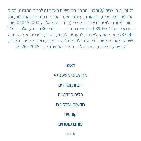
כל זכויות היוצרים Ⓒ והקניין הרוחני המופיעים באתר זה לרבות התוכנה, בסיס
הנתונים, הטקסטים, התיאורים, עיצוב האתר, הקבצים הגרפיים, התמונות, וכל
חומר אחר הכלולים בו שמורים למוטי (מרדכי) שמואלביץ 040459000 ושני
פרץ מיארה.039053715. הנמצא בכתובת - בר יוחאי 36 גן יבנה, טלפון - 073-
3737246. אין להפיץ, לשכפל, להעתיק, למכור, לשדר, לפרסם, או לעשות כל
שימוש מסחרי כלשהו בכל או בחלק מתכניו של האתר, כולל מוצרים, תמונות,
גרפיקה, תיאורים, עיצוב וכל דבר אחר המוצג באתר. 2008 - 2026.
ראשי
מחשבוני משכנתא
ריביות ומדדים
כלים פרקטיים
חדשות ועדכונים
קורסים
פורום מומחים
אודות