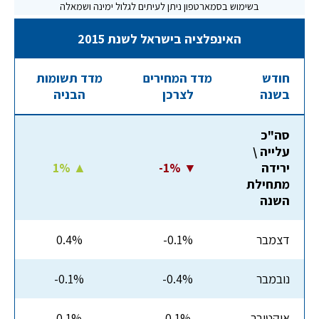
האינפלציה בישראל לשנת 2015
חודש
מדד המחירים
מדד תשומות
בשנה
לצרכן
הבניה
סה"כ
עלייה \
ירידה
-1% ▼
1% ▲
מתחילת
השנה
דצמבר
-0.1%
0.4%
נובמבר
-0.4%
-0.1%
אוקטובר
0.1%
0.1%