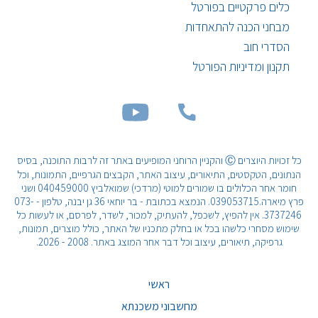
כלים פרקטיים בפורטל
מבחני הכנה להתאחדות
הסדרי חוב
תקנון ומדיניות הפורטל
כל זכויות היוצרים Ⓒ והקניין הרוחני המופיעים באתר זה לרבות התוכנה, בסיס
הנתונים, הטקסטים, התיאורים, עיצוב האתר, הקבצים הגרפיים, התמונות, וכל
חומר אחר הכלולים בו שמורים למוטי (מרדכי) שמואלביץ 040459000 ושני
פרץ מיארה.039053715. הנמצא בכתובת - בר יוחאי 36 גן יבנה, טלפון - 073-
3737246. אין להפיץ, לשכפל, להעתיק, למכור, לשדר, לפרסם, או לעשות כל
שימוש מסחרי כלשהו בכל או בחלק מתכניו של האתר, כולל מוצרים, תמונות,
גרפיקה, תיאורים, עיצוב וכל דבר אחר המוצג באתר. 2008 - 2026.
ראשי
מחשבוני משכנתא