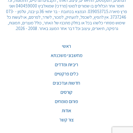
הנתונים, הטקסטים, התיאורים, עיצוב האתר, הקבצים הגרפיים, התמונות, וכל
חומר אחר הכלולים בו שמורים למוטי (מרדכי) שמואלביץ 040459000 ושני
פרץ מיארה.039053715. הנמצא בכתובת - בר יוחאי 36 גן יבנה, טלפון - 073-
3737246. אין להפיץ, לשכפל, להעתיק, למכור, לשדר, לפרסם, או לעשות כל
שימוש מסחרי כלשהו בכל או בחלק מתכניו של האתר, כולל מוצרים, תמונות,
גרפיקה, תיאורים, עיצוב וכל דבר אחר המוצג באתר. 2008 - 2026.
ראשי
מחשבוני משכנתא
ריביות ומדדים
כלים פרקטיים
חדשות ועדכונים
קורסים
פורום מומחים
אודות
צור קשר