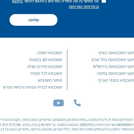
אני מאשר/ת את מסירת הפרטים בהתאם לאמור
בתקנון
ובמדיניות הפרטיות
.
יועצי משכנתאות בארץ
משכנתא הפוכה
יועצי משכנתאות בתל אביב
משכנתא חוץ בנקאית
יועצי משכנתאות בירושלים
משכנתא מדרגה שנייה
יועצי משכנתאות בחיפה
משכנתא לכל מטרה
משכנתא במגזר הערבי
מחזור משכנתא
משכנתא לבנייה עצמית ורכישת מגרש
ם Ⓒ והקניין הרוחני המופיעים באתר זה לרבות התוכנה, בסיס הנתונים, הטקסטים, התיאורים, עיצוב האתר, הקבצים הג
בו שמורים
סחרי כלשהו בכל או בחלק מתכניו של האתר, כולל מוצרים, תמונות, גרפיקה, תיאורים, עיצוב וכל דבר אחר המוצג