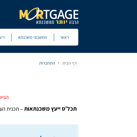
ראשי
מחשבוני משכנתא
ריב
›
דף הבית
התחברות
הגיש
תכל'ס ייעץ משכנתאות
– תכנית העש