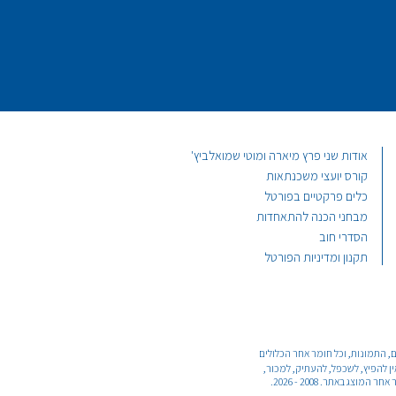
אודות שני פרץ מיארה ומוטי שמואלביץ'
קורס יועצי משכנתאות
כלים פרקטיים בפורטל
מבחני הכנה להתאחדות
הסדרי חוב
תקנון ומדיניות הפורטל
רפיים, התמונות, וכל חומר אחר הכלולים
 למוטי (מרדכי) שמואלביץ 040459000 ושני פרץ מיארה.039053715. הנמצא בכתובת - בר יוחאי 36 גן יבנה, טלפון - 073-3737246. אין להפיץ, לשכפל, להעתיק, למכור,
 באתר. 2008 - 2026.