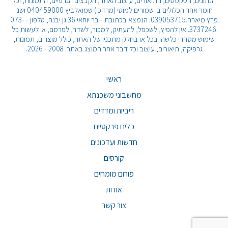
הנתונים, הטקסטים, התיאורים, עיצוב האתר, הקבצים הגרפיים, התמונות, וכל
חומר אחר הכלולים בו שמורים למוטי (מרדכי) שמואלביץ 040459000 ושני
פרץ מיארה.039053715. הנמצא בכתובת - בר יוחאי 36 גן יבנה, טלפון - 073-
3737246. אין להפיץ, לשכפל, להעתיק, למכור, לשדר, לפרסם, או לעשות כל
שימוש מסחרי כלשהו בכל או בחלק מתכניו של האתר, כולל מוצרים, תמונות,
גרפיקה, תיאורים, עיצוב וכל דבר אחר המוצג באתר. 2008 - 2026.
ראשי
מחשבוני משכנתא
ריביות ומדדים
כלים פרקטיים
חדשות ועדכונים
קורסים
פורום מומחים
אודות
צור קשר