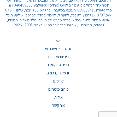
הנתונים, הטקסטים, התיאורים, עיצוב האתר, הקבצים הגרפיים, התמונות, וכל
חומר אחר הכלולים בו שמורים למוטי (מרדכי) שמואלביץ 040459000 ושני
פרץ מיארה.039053715. הנמצא בכתובת - בר יוחאי 36 גן יבנה, טלפון - 073-
3737246. אין להפיץ, לשכפל, להעתיק, למכור, לשדר, לפרסם, או לעשות כל
שימוש מסחרי כלשהו בכל או בחלק מתכניו של האתר, כולל מוצרים, תמונות,
גרפיקה, תיאורים, עיצוב וכל דבר אחר המוצג באתר. 2008 - 2026.
ראשי
מחשבוני משכנתא
ריביות ומדדים
כלים פרקטיים
חדשות ועדכונים
קורסים
פורום מומחים
אודות
צור קשר