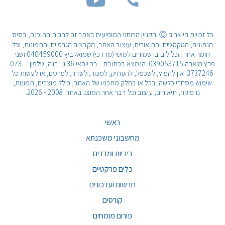
כל זכויות היוצרים Ⓒ והקניין הרוחני המופיעים באתר זה לרבות התוכנה, בסיס
הנתונים, הטקסטים, התיאורים, עיצוב האתר, הקבצים הגרפיים, התמונות, וכל
חומר אחר הכלולים בו שמורים למוטי (מרדכי) שמואלביץ 040459000 ושני
פרץ מיארה.039053715. הנמצא בכתובת - בר יוחאי 36 גן יבנה, טלפון - 073-
3737246. אין להפיץ, לשכפל, להעתיק, למכור, לשדר, לפרסם, או לעשות כל
שימוש מסחרי כלשהו בכל או בחלק מתכניו של האתר, כולל מוצרים, תמונות,
גרפיקה, תיאורים, עיצוב וכל דבר אחר המוצג באתר. 2008 - 2026.
ראשי
מחשבוני משכנתא
ריביות ומדדים
כלים פרקטיים
חדשות ועדכונים
קורסים
פורום מומחים