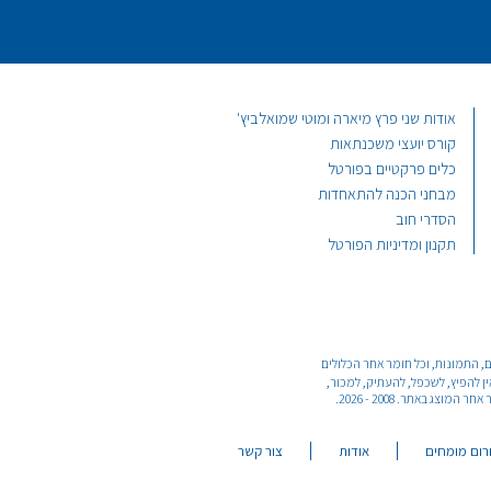
אודות שני פרץ מיארה ומוטי שמואלביץ'
קורס יועצי משכנתאות
כלים פרקטיים בפורטל
מבחני הכנה להתאחדות
הסדרי חוב
תקנון ומדיניות הפורטל
רפיים, התמונות, וכל חומר אחר הכלולים
 למוטי (מרדכי) שמואלביץ 040459000 ושני פרץ מיארה.039053715. הנמצא בכתובת - בר יוחאי 36 גן יבנה, טלפון - 073-3737246. אין להפיץ, לשכפל, להעתיק, למכור,
 באתר. 2008 - 2026.
רום מומחים
אודות
צור קשר