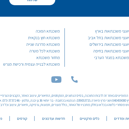
יועצי משכנתאות בארץ
משכנתא הפוכה
יועצי משכנתאות בתל אביב
משכנתא חוץ בנקאית
יועצי משכנתאות בירושלים
משכנתא מדרגה שנייה
יועצי משכנתאות בחיפה
משכנתא לכל מטרה
משכנתא במגזר הערבי
מחזור משכנתא
משכנתא לבנייה עצמית ורכישת מגרש
ם Ⓒ והקניין הרוחני המופיעים באתר זה לרבות התוכנה, בסיס הנתונים, הטקסטים, התיאורים, עיצוב האתר, הקבצים הג
בו שמורים
סחרי כלשהו בכל או בחלק מתכניו של האתר, כולל מוצרים, תמונות, גרפיקה, תיאורים, עיצוב וכל דבר אחר המוצג
ות ומדדים
כלים פרקטיים
חדשות ועדכונים
קורסים
פו