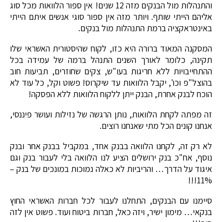
והתנהלות מול הבנקים מזה 12 שנים! אין ספור הלוואות מכל סוג
אליהם הייתי שותף. ויותר מזה אין ספור סוגי אנשים איתם הייתי
באינטראקציה ברמת התנהלות מול בנקים.
המסקנה המאוד ברורה היא כזו, לקוח שהיסטורית האשראי שלו
תקינה, כלומר לאורך השנים התנהל ברמה של עמידה בכל
ההתחייבויות ללא חריגות בעו"ש, צקים שחוזרים, תביעות חוב
בהוצל"פ וכו', יקבל הלוואות עד שיקרוס! פשוט וקל, כל עוד לא
הוכח לבנק אחרת, הבנק ייתן ללקוח הלוואות ללא הפסקה!
זה מפתה לקחת הלוואות, נותן הרגשה של נזילות ועושר פיננסי,
אנחנו קונים הכל מתי שאנחנו רוצים.
לא רק זה, לקחנו הלוואה בבנק אחד, במקביל בבנק אחר ובנק
נוסף, אח"כ בנק ירושלים הציע לנו הלוואה בלי לעבור בנק וגם
איגוד על הדרך… והריביות לא כאלה נמוכות במונכים של בנק –
11%!!!
סיימנו עם הבנקים, התחלנו לעבור לכל חברות האשראי החוץ
בנקאי… מימון ישיר, ויזה כאל, חברות ביטוח ועוד. פשוט אין לזה