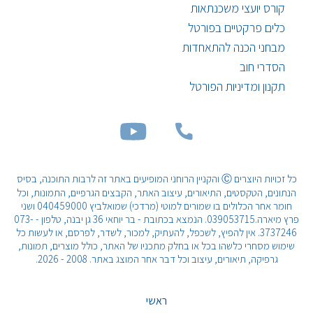
קורס יועצי משכנתאות
כלים פרקטיים בפורטל
מבחני הכנה להתאחדות
הסדרי חוב
תקנון ומדיניות הפורטל
כל זכויות היוצרים Ⓒ והקניין הרוחני המופיעים באתר זה לרבות התוכנה, בסיס
הנתונים, הטקסטים, התיאורים, עיצוב האתר, הקבצים הגרפיים, התמונות, וכל
חומר אחר הכלולים בו שמורים למוטי (מרדכי) שמואלביץ 040459000 ושני
פרץ מיארה.039053715. הנמצא בכתובת - בר יוחאי 36 גן יבנה, טלפון - 073-
3737246. אין להפיץ, לשכפל, להעתיק, למכור, לשדר, לפרסם, או לעשות כל
שימוש מסחרי כלשהו בכל או בחלק מתכניו של האתר, כולל מוצרים, תמונות,
גרפיקה, תיאורים, עיצוב וכל דבר אחר המוצג באתר. 2008 - 2026.
ראשי