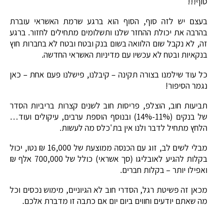
סוף!!!
בעצם יש לזה סוף, הסוף הוא ברגע שרמת האשראי עוברת
בהרבה את יכולת ההחזר שלנו ותשלומים מתחילים לחזור. ברגע
זה, לא נקבל שום הלוואה בשום בנק ובטח ובטח לא בחברות חוץ
בנקאיות ובטח לא עכשיו עם מדיניות האשראי החדשה.
כל עוד שילמנו בצורה תקינה – קיבלנו, פישלנו פעם אחת – כאן
נגמר הסיפור!
תביעות חוב, הוצלפ, פריסות חוב לשנים קצרות בריביות הסדר
של בנקים (11%-14%) ובנוסף הוספת ערבים, עיקולים ועוד…
הלחץ מתחיל לדבר ולנו אין בת'כלס מה לעשות.
מבלי לשים לב, זוג עם הכנסה ממוצעת של 16,000 ₪ נטו, יכול
בקלות להגיע לאובליגו (סך אשראי) כולל של 700,000 אלף ₪
ואפילו יותר – בקלות חברים.
מכאן זה פשיטת רגל, הסדרי חוב לא הגיוניים, מימוש נכסים וכל
מה שאתם יודעים וחווים ביום יום אם כתבה זו מדברת אלכם.