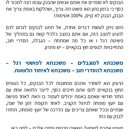
הבנקים לא סופרים את אותם אנשים שהבנק עצמו רצה למכור לו
כסף כי בזמן נתון הוא פשוט היה צריך, ושהלקוח באמת צריך את
הבנק, הבנק לא קיים, 100% אטימות!
היום ניתן לעשות דברים אחרת, אל תתנו לבנקים לגרום לכם
להגיע למצב הזה, אם אתם במצב כלכלי קשה גם בתהליך של
פשיטת רגל ו או כל מה שמתחת – הגבלה, הסדרי חוב,
התחייבויות לגופים חוץ בנקאיים – יש פתרון.
משכנתא למוגבלים – משכנתא לפושטי רגל –
משכנתא להסדרי חוב – משכנתא לאיחוד הלוואות.
הרעיון הוא לשחרר אתכם מהחובות לכל הבנקים, כל הגופים
החוץ בנקאיים להם אתם חייבים כסף, לייצר הלוואה אחת עם
החזר חודשי שאתם באמת יכולים לעמוד בו וזאת לאחר פגישה
עם יועץ מומחה לניהול תקציב. לאחר תקופת זמן של שנה,
שנתיים וככל שאתם צריכים עם הדרכה של יועץ מומחה, תחזרו
לבנק עם כח!
מעניין אתכם לשמוע? השאירו פרטים ויחזרו אלכם – לחצו כאן